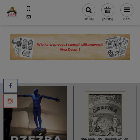
500 127 491
skleptuluz@gmail.com
Szukaj
(pusty)
Menu