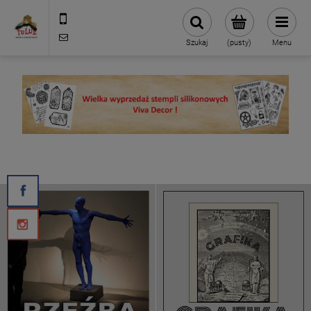
500 127 491
skleptuluz@gmail.com
Szukaj
(pusty)
Menu