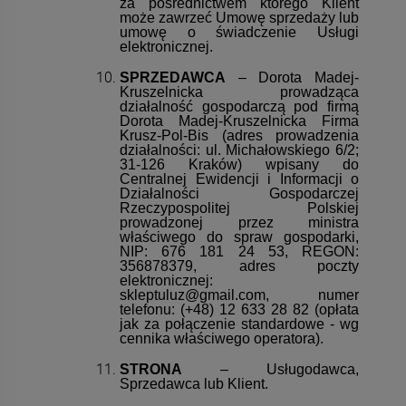
za pośrednictwem którego Klient
może zawrzeć Umowę sprzedaży lub
umowę o świadczenie Usługi
elektronicznej.
SPRZEDAWCA
– Dorota Madej-
Kruszelnicka prowadząca
działalność gospodarczą pod firmą
Dorota Madej-Kruszelnicka Firma
Krusz-Pol-Bis (adres prowadzenia
działalności: ul. Michałowskiego 6/2;
31-126 Kraków) wpisany do
Centralnej Ewidencji i Informacji o
Działalności Gospodarczej
Rzeczypospolitej Polskiej
prowadzonej przez ministra
właściwego do spraw gospodarki,
NIP: 676 181 24 53, REGON:
356878379, adres poczty
elektronicznej:
skleptuluz@gmail.com, numer
telefonu: (+48) 12 633 28 82 (opłata
jak za połączenie standardowe - wg
cennika właściwego operatora).
STRONA
– Usługodawca,
Sprzedawca lub Klient.