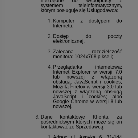
niezbędne do współpracy z
systemem teleinformatycznym,
którym posługuje się Usługodawca:
Komputer z dostępem do
Internetu;
Dostęp do poczty
elektronicznej.
Zalecana rozdzielczość
monitora: 1024x768 pikseli;
Przeglądarka internetowa:
Internet Explorer w wersji 7.0
lub nowszej z włączoną
obsługą, JavaScript i cookies;
Mozilla Firefox w wersji 3.0 lub
nowszej z włączoną obsługą
JavaScript i cookies; albo
Google Chrome w wersji 8 lub
nowszej.
Dane kontaktowe Klienta, za
pośrednictwem których może się on
kontaktować ze Sprzedawcą:
Adres: ul. Asnyka 6, 31-144