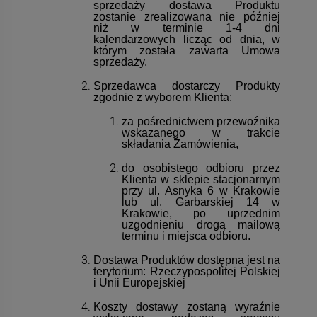
sprzedaży dostawa Produktu
zostanie zrealizowana nie później
niż w terminie 1-4 dni
kalendarzowych licząc od dnia, w
którym została zawarta Umowa
sprzedaży.
Sprzedawca dostarczy Produkty
zgodnie z wyborem Klienta:
za pośrednictwem przewoźnika
wskazanego w trakcie
składania Zamówienia,
do osobistego odbioru przez
Klienta w sklepie stacjonarnym
przy ul. Asnyka 6 w Krakowie
lub ul. Garbarskiej 14 w
Krakowie, po uprzednim
uzgodnieniu drogą mailową
terminu i miejsca odbioru.
Dostawa Produktów dostępna jest na
terytorium: Rzeczypospolitej Polskiej
i Unii Europejskiej
Koszty dostawy zostaną wyraźnie