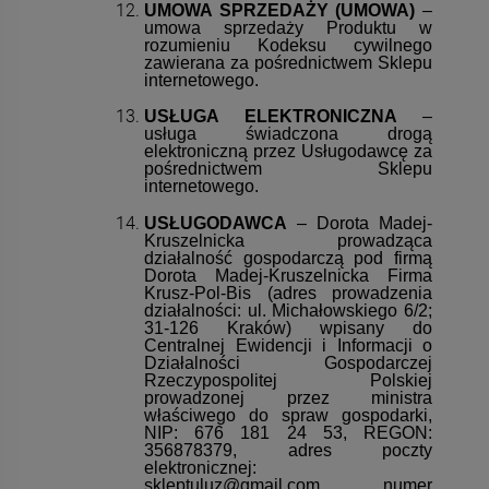
UMOWA SPRZEDAŻY (UMOWA)
–
umowa sprzedaży Produktu w
rozumieniu Kodeksu cywilnego
zawierana za pośrednictwem Sklepu
internetowego.
USŁUGA ELEKTRONICZNA
–
usługa świadczona drogą
elektroniczną przez Usługodawcę za
pośrednictwem Sklepu
internetowego.
USŁUGODAWCA
– Dorota Madej-
Kruszelnicka prowadząca
działalność gospodarczą pod firmą
Dorota Madej-Kruszelnicka Firma
Krusz-Pol-Bis (adres prowadzenia
działalności: ul. Michałowskiego 6/2;
31-126 Kraków) wpisany do
Centralnej Ewidencji i Informacji o
Działalności Gospodarczej
Rzeczypospolitej Polskiej
prowadzonej przez ministra
właściwego do spraw gospodarki,
NIP: 676 181 24 53, REGON:
356878379, adres poczty
elektronicznej:
skleptuluz@gmail.com, numer