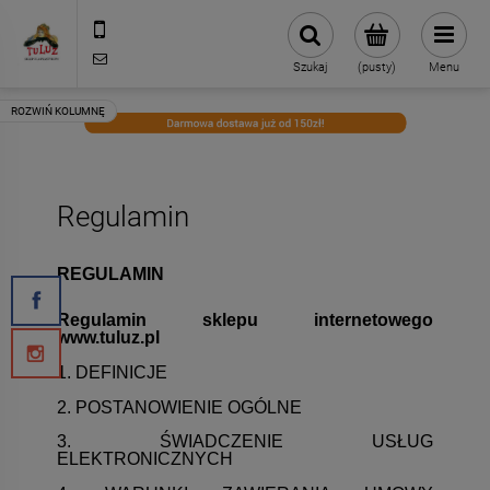
500 127 491
skleptuluz@gmail.com
Szukaj
(pusty)
Menu
Regulamin
REGULAMIN
Regulamin sklepu internetowego
www.tuluz.pl
1. DEFINICJE
2. POSTANOWIENIE OGÓLNE
3. ŚWIADCZENIE USŁUG
ELEKTRONICZNYCH