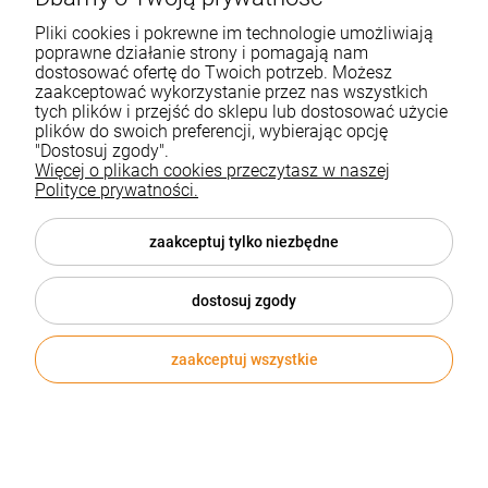
skleptuluz@gmail.com;
Pliki cookies i pokrewne im technologie umożliwiają
Sprzedawca ustosunkuje się
poprawne działanie strony i pomagają nam
do reklamacji niezwłocznie, nie
dostosować ofertę do Twoich potrzeb. Możesz
później niż w terminie 14 dni.
Odpowiedź Sprzedawcy w
zaakceptować wykorzystanie przez nas wszystkich
sprawie reklamacji jest
tych plików i przejść do sklepu lub dostosować użycie
wysyłana na podany przez
plików do swoich preferencji, wybierając opcję
Klienta adres lub w inny
"Dostosuj zgody".
podany przez Klienta sposób;
Więcej o plikach cookies przeczytasz w naszej
Polityce prywatności.
Sprzedawca informuje, że w
przypadku Produktów objętych
także gwarancją uprawnienia z
zaakceptuj tylko niezbędne
tego tytułu należy wykonywać
zgodnie z warunkami
zamieszczonymi w karcie
gwarancyjnej. Gwarancja na
dostosuj zgody
sprzedany Produkt nie
wyłącza, nie ogranicza, ani nie
zawiesza uprawnień Klienta z
zaakceptuj wszystkie
tytułu rękojmi za wady
uregulowanej w Kodeksie
Cywilnym. Sprzedawca nie
wykonuje żadnych usług
posprzedażnych.
Reklamacje związane ze