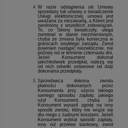
W razie odstąpienia od Umowy
sprzedaży lub umowy o świadczenie
Usługi elektronicznej, umowa jest
uważana za niezawartą, a Klient jest
zwolniony z wszelkich zobowiązań.
To, co Strony świadczyły, ulega
zwrotowi w stanie niezmienionym,
chyba że zmiana była konieczna w
granicach zwykłego zarządu. Zwrot
powinien nastąpić niezwłocznie, nie
później niż w terminie czternastu dni.
Jeżeli Konsument dokonał
jakichkolwiek przedpłat, należą się
od nich odsetki ustawowe od daty
dokonania przedpłaty.
Sprzedawca dokona zwrotu
płatności dokonanych przez
Konsumenta przy użyciu takiego
samego sposobu zapłaty, jakiego
użył Konsument, chyba że
Konsument wyraził zgodę na inny
sposób zwrotu, który nie wiąże się
dla niego z żadnymi kosztami. Jeżeli
Konsument wybrał sposób zapłaty,
inny niż przelew bankowy, zwrot