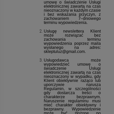
umowę o świadczenie Usługi
elektronicznej zawartą na czas
nieoznaczony w każdym czasie
i bez wskazania przyczyn, z
zachowaniem 7–dniowego
terminu wypowiedzenia.
Usługę newslettera Klient
może rozwiązać bez
zachowania terminu
wypowiedzenia poprzez maila
wysłanego na adres:
skleptuluz@gmail.com.
Usługodawca może
wypowiedzieć umowę o
świadczenie Usługi
elektronicznej zawartą na czas
nieoznaczony w wypadku, gdy
Klient obiektywnie rażąco lub
uporczywie narusza
Regulamin, w szczególności
gdy dostarcza treści o
charakterze bezprawnym.
Naruszenie regulaminu musi
mieć charakter obiektywny i
bezprawny. Wypowiedzenie
może być złożone po