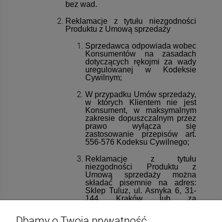
bez wad.
Reklamacje z tytułu niezgodności
Produktu z Umową sprzedaży
Sprzedawca odpowiada wobec
Konsumentów na zasadach
dotyczących rękojmi za wady
uregulowanej w Kodeksie
Cywilnym;
W przypadku Umów sprzedaży,
w których Klientem nie jest
Konsument, w maksymalnym
zakresie dopuszczalnym przez
prawo wyłącza się
zastosowanie przepisów art.
556-576 Kodeksu Cywilnego;
Reklamacje z tytułu
niezgodności Produktu z
Umową sprzedaży można
składać pisemnie na adres:
Sklep Tuluz, ul. Asnyka 6, 31-
144 Kraków lub za
pośrednictwem poczty
elektronicznej na adres:
Dbamy o Twoją prywatność