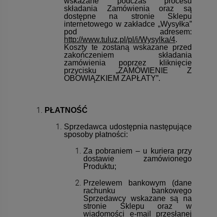
wskazane podczas procesu
składania Zamówienia oraz są
dostępne na stronie Sklepu
internetowego w zakładce „Wysyłka”
pod adresem:
http://www.tuluz.pl/pl/i/Wysylka/4
.
Koszty te zostaną wskazane przed
zakończeniem składania
zamówienia poprzez kliknięcie
przycisku „ZAMÓWIENIE Z
OBOWIĄZKIEM ZAPŁATY”.
PŁATNOŚĆ
Sprzedawca udostępnia następujące
sposoby płatności:
Za pobraniem – u kuriera przy
dostawie zamówionego
Produktu;
Przelewem bankowym (dane
rachunku bankowego
Sprzedawcy wskazane są na
stronie Sklepu oraz w
wiadomości e-mail przesłanej