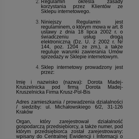
Regulamin określa zasady
korzystania przez Klientów ze
Sklepu internetowego.
Niniejszy Regulamin jest
regulaminem, o którym mowa w art. 8
ustawy z dnia 18 lipca 2002 r. o
świadczeniu usług drogą
elektroniczną (Dz. U. z 2002 r. Nr
144, poz. 1204 ze zm.), a także
reguluje warunki zawierania Umów
sprzedaży w Sklepie internetowym.
Sklep internetowy prowadzony jest
przez:
Imię i nazwisko (nazwa): Dorota Madej-
Kruszelnicka
pod firmą Dorota Madej-
Kruszelnicka
Firma Krusz-Pol-Bis
Adres zamieszkania / prowadzenia działalności
/ siedziby: ul. Michałowskiego 6/2, 31-126
Kraków
Organ, który zarejestrował działalność
gospodarczą przedsiębiorcy, a także numer, pod
którym przedsiębiorca został zarejestrowany:
wpisany do Centralnej Ewidencji i Informacji o