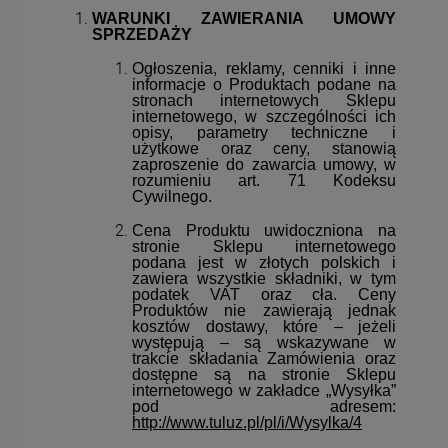
WARUNKI ZAWIERANIA UMOWY
SPRZEDAŻY
Ogłoszenia, reklamy, cenniki i inne
informacje o Produktach podane na
stronach internetowych Sklepu
internetowego, w szczególności ich
opisy, parametry techniczne i
użytkowe oraz ceny, stanowią
zaproszenie do zawarcia umowy, w
rozumieniu art. 71 Kodeksu
Cywilnego.
Cena Produktu uwidoczniona na
stronie Sklepu internetowego
podana jest w złotych polskich i
zawiera wszystkie składniki, w tym
podatek VAT oraz cła. Ceny
Produktów nie zawierają jednak
kosztów dostawy, które – jeżeli
występują – są wskazywane w
trakcie składania Zamówienia oraz
dostępne są na stronie Sklepu
internetowego w zakładce „Wysyłka”
pod adresem:
http://www.tuluz.pl/pl/i/Wysylka/4