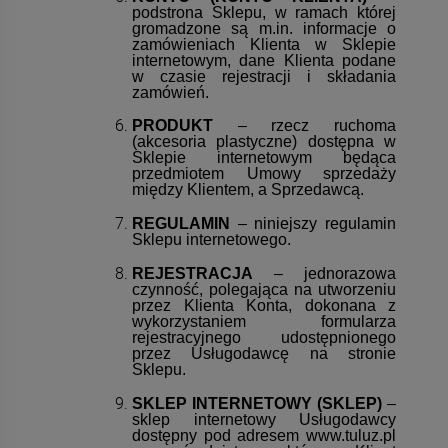
podstrona Sklepu, w ramach której
powiadom o
DO KOSZYKA
gromadzone są m.in. informacje o
dostępności
zamówieniach Klienta w Sklepie
internetowym, dane Klienta podane
w czasie rejestracji i składania
zamówień.
PRODUKT
– rzecz ruchoma
(akcesoria plastyczne) dostępna w
Sklepie internetowym będąca
przedmiotem Umowy sprzedaży
między Klientem, a Sprzedawcą.
REGULAMIN
– niniejszy regulamin
Sklepu internetowego.
REJESTRACJA
– jednorazowa
czynność, polegająca na utworzeniu
przez Klienta Konta, dokonana z
wykorzystaniem formularza
rejestracyjnego udostępnionego
przez Usługodawcę na stronie
Sklepu.
SKLEP INTERNETOWY (SKLEP)
–
sklep internetowy Usługodawcy
dostępny pod adresem www.tuluz.pl