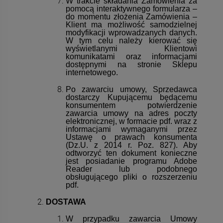
W trakcie składania Zamówienia za
pomocą interaktywnego formularza –
do momentu złożenia Zamówienia –
Klient ma możliwość samodzielnej
modyfikacji wprowadzanych danych.
W tym celu należy kierować się
wyświetlanymi Klientowi
komunikatami oraz informacjami
dostępnymi na stronie Sklepu
internetowego.
Po zawarciu umowy, Sprzedawca
dostarczy Kupującemu będącemu
konsumentem potwierdzenie
zawarcia umowy na adres poczty
elektronicznej, w formacie pdf. wraz z
informacjami wymaganymi przez
Ustawę o prawach konsumenta
(
Dz.U. z 2014 r. Poz. 827)
. Aby
odtworzyć ten dokument konieczne
jest posiadanie programu Adobe
Reader lub podobnego
obsługującego pliki o rozszerzeniu
pdf.
DOSTAWA
W przypadku zawarcia Umowy