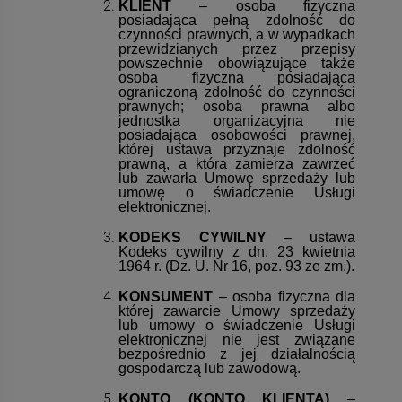
KLIENT
– osoba fizyczna
posiadająca pełną zdolność do
czynności prawnych, a w wypadkach
przewidzianych przez przepisy
powszechnie obowiązujące także
osoba fizyczna posiadająca
ograniczoną zdolność do czynności
prawnych; osoba prawna albo
jednostka organizacyjna nie
posiadająca osobowości prawnej,
której ustawa przyznaje zdolność
prawną, a która zamierza zawrzeć
lub zawarła Umowę sprzedaży lub
-
50
%
-
63
umowę o świadczenie Usługi
elektronicznej.
054-bis Decomania
ITD Collection papier
KODEKS CYWILNY
– ustawa
Classica 30 X 42
ryżowy A4 ptaki, domki dl
Kodeks cywilny z dn. 23 kwietnia
ptaków kod.prod.R0212
4,90 zł
3,00 zł
1964 r. (Dz. U. Nr 16, poz. 93 ze zm.).
Cena regularna:
Cena regularna:
KONSUMENT
– osoba fizyczna dla
której zawarcie Umowy sprzedaży
9,80 zł
8,00 zł
lub umowy o świadczenie Usługi
Najniższa cena:
Najniższa cena:
elektronicznej nie jest związane
9,80 zł
3,00 zł
bezpośrednio z jej działalnością
gospodarczą lub zawodową.
KONTO (KONTO KLIENTA)
–