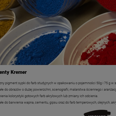
enty Kremer
zny
pigment sypki do farb studyjnych w opakowaniu o pojemności 50g i 75 g w s
łe do obrazów o dużej powierzchni, scenografii, malarstwa ściennego i aranżac
enia kolorystyki gotowych farb akrylowych lub zmiany ich odcienia.
łe do barwienia wapna, cementu, gipsu oraz do farb temperowych, olejnych, akr