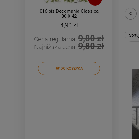
016-bis Decomania Classica
061-b
30 X 42
4,90 zł
Sortu
9,80 zł
Cena regularna:
Cena r
9,80 zł
Najniższa cena:
Najniż
DO KOSZYKA