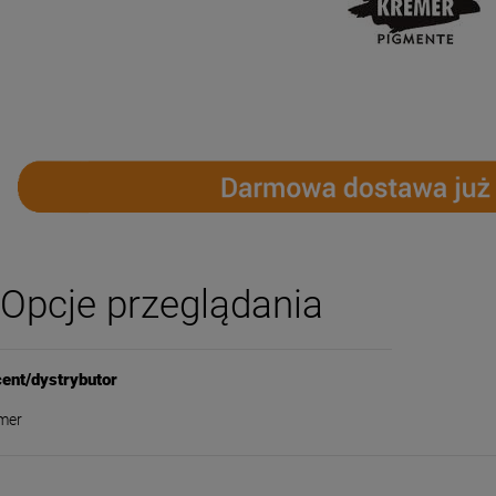
Opcje przeglądania
ent/dystrybutor
mer
-
50
%
-
63
%