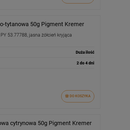
wo-tytanowa 50g Pigment Kremer
 PY 53.77788, jasna żółcień kryjąca
Duża ilość
2 do 4 dni
DO KOSZYKA
owa cytrynowa 50g Pigment Kremer