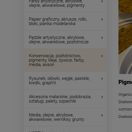
Farby artystyczne, akrylowe,
olejne, akwarelowe, pigmenty
Papier graficzny, akrusze, rolki,
bloki, pianka modelarska
Pędzle artystyczne, akrylowe,
olejne, akwarelowe, pozłotnicze
Konserwacja, pozłotnictwo,
pigmenty, kleje, żywice, farby,
media, axson
Rysunek, ołówki, węgle, pastele,
Pigm
kredki, graph'it
Organic
Akcesoria malarskie, podobrazia,
sztalugi, palety, szpachle
Doskona
wzmocni
Media, olejne, akrylowe,
Doskona
akwarelowe, werniksy, grunty