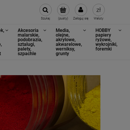
Szukaj
(pusty)
Zaloguj się
Waluty
k,
Akcesoria
Media,
HOBBY
,
malarskie,
olejne,
papiery
podobrazia,
akrylowe,
ryżowe,
,
sztalugi,
akwarelowe,
wykrojniki,
palety,
werniksy,
foremki
t
szpachle
grunty