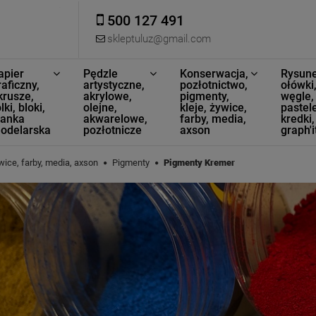
500 127 491
skleptuluz@gmail.com
apier
Pędzle
Konserwacja,
Rysune
raficzny,
artystyczne,
pozłotnictwo,
ołówki
krusze,
akrylowe,
pigmenty,
węgle,
lki, bloki,
olejne,
kleje, żywice,
pastele
ianka
akwarelowe,
farby, media,
kredki,
odelarska
pozłotnicze
axson
graph'i
wice, farby, media, axson
Pigmenty
Pigmenty Kremer