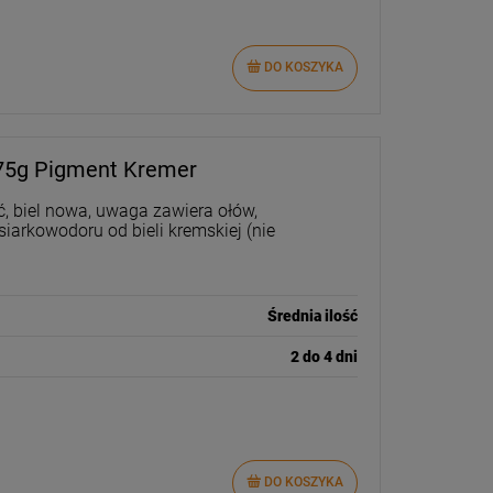
DO KOSZYKA
 75g Pigment Kremer
ć, biel nowa, uwaga zawiera ołów,
siarkowodoru od bieli kremskiej (nie
Średnia ilość
2 do 4 dni
DO KOSZYKA