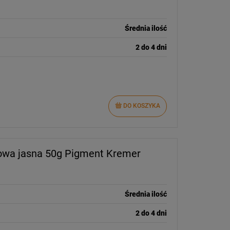
Średnia ilość
2 do 4 dni
DO KOSZYKA
owa jasna 50g Pigment Kremer
Średnia ilość
2 do 4 dni