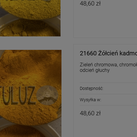
48,60 zł
21660 Żółcień kadm
Zieleń chromowa, chromoks
odcień głuchy
Dostępność:
Wysyłka w:
48,60 zł