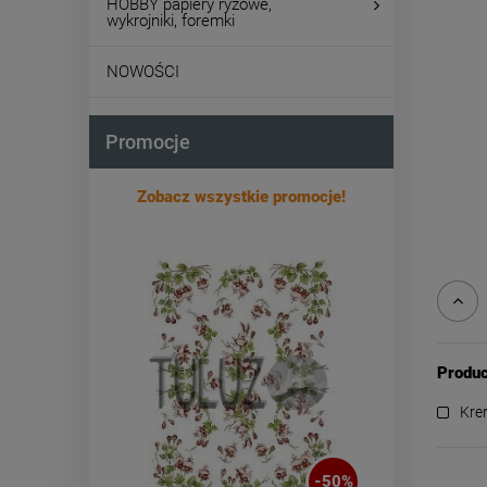
HOBBY papiery ryżowe,
wykrojniki, foremki
NOWOŚCI
Promocje
Zobacz wszystkie promocje!
Produc
Kre
-
50
%