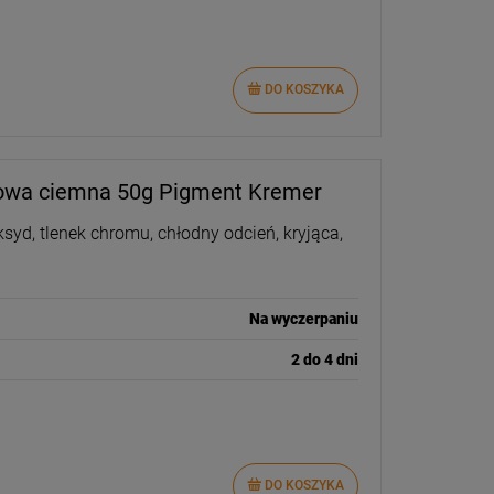
DO KOSZYKA
owa ciemna 50g Pigment Kremer
yd, tlenek chromu, chłodny odcień, kryjąca,
Na wyczerpaniu
2 do 4 dni
DO KOSZYKA