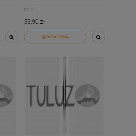
RGM
53,90 zł
DO KOSZYKA