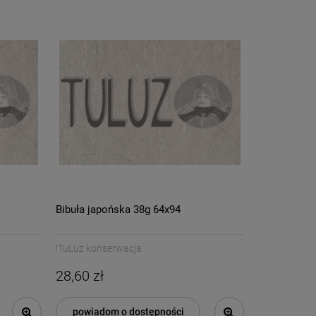
ITD Collection papier ryżowy
A4 tło, wiosenne kwiaty,
wiosna, konwalie
3,00 zł
kod.prod.R2201
8,00 zł
Cena regularna:
3,00 zł
Najniższa cena:
DO KOSZYKA
Bibuła japońska 38g 64x94
!TuLuz konserwacja
28,60 zł
powiadom o dostępności