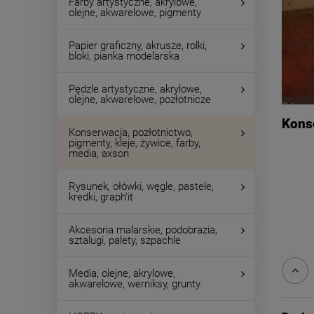
Farby artystyczne, akrylowe,
olejne, akwarelowe, pigmenty
Papier graficzny, akrusze, rolki,
bloki, pianka modelarska
Pędzle artystyczne, akrylowe,
olejne, akwarelowe, pozłotnicze
Kons
Konserwacja, pozłotnictwo,
pigmenty, kleje, żywice, farby,
media, axson
Rysunek, ołówki, węgle, pastele,
kredki, graph'it
Akcesoria malarskie, podobrazia,
sztalugi, palety, szpachle
Media, olejne, akrylowe,
akwarelowe, werniksy, grunty