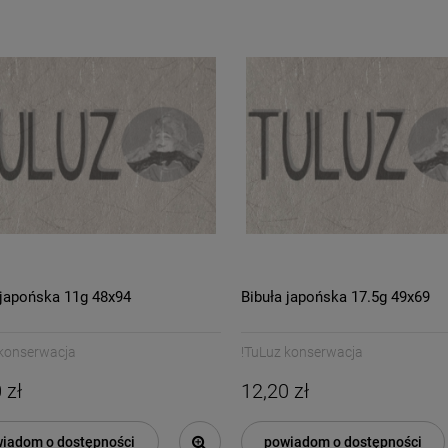
is Decomania Classica
ITD Collection papier ryżowy
30 X 42
A4 zegar, wazon, kwiaty,
bukiet kod.prod.R0761
4,90 zł
3,00 zł
9,80 zł
8,00 zł
egularna:
Cena regularna:
9,80 zł
3,00 zł
sza cena:
Najniższa cena:
DO KOSZYKA
DO KOSZYKA
 japońska 11g 48x94
Bibuła japońska 17.5g 49x69
 konserwacja
!TuLuz konserwacja
 zł
12,20 zł
iadom o dostępności
powiadom o dostępności