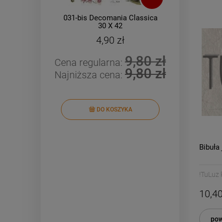
031-bis Decomania Classica
090-b
30 X 42
4,90 zł
9,80 zł
Cena regularna:
Cena r
9,80 zł
Najniższa cena:
Najniż
DO KOSZYKA
Bibuła
!TuLuz
10,40
pow