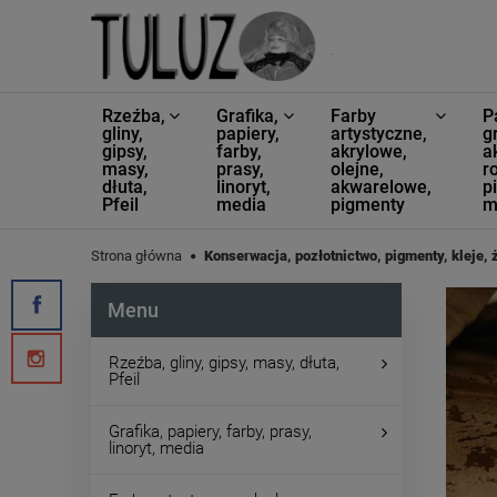
Rzeźba,
Grafika,
Farby
P
gliny,
papiery,
artystyczne,
g
gipsy,
farby,
akrylowe,
a
masy,
prasy,
olejne,
ro
dłuta,
linoryt,
akwarelowe,
p
Pfeil
media
pigmenty
m
Strona główna
Konserwacja, pozłotnictwo, pigmenty, kleje, 
Menu
Rzeźba, gliny, gipsy, masy, dłuta,
Pfeil
Grafika, papiery, farby, prasy,
linoryt, media