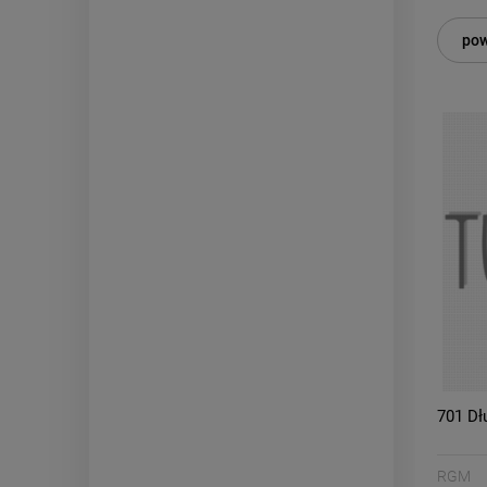
pow
701 Dł
RGM