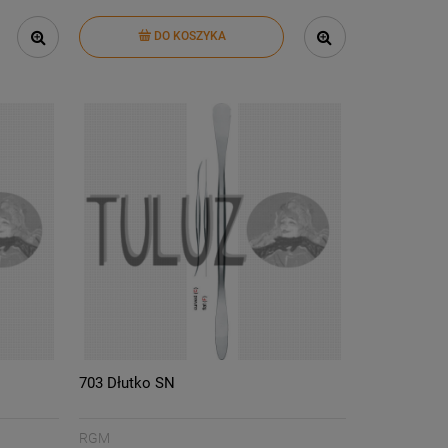
DO KOSZYKA
703 Dłutko SN
RGM