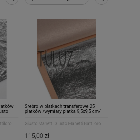
płatków
Srebro w płatkach transferowe 25
usto
płatków /wymiary płatka 9,5x9,5 cm/
Giusto Manetti Battiloro
tiloro
Giusto Manetti Giusto Manetti Battiloro
115,00 zł