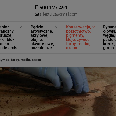
500 127 491
skleptuluz@gmail.com
apier
Pędzle
Konserwacja,
Rysune
raficzny,
artystyczne,
pozłotnictwo,
ołówki
krusze,
akrylowe,
pigmenty,
węgle,
lki, bloki,
olejne,
kleje, żywice,
pastele
ianka
akwarelowe,
farby, media,
kredki,
odelarska
pozłotnicze
axson
graph'i
żywice, farby, media, axson