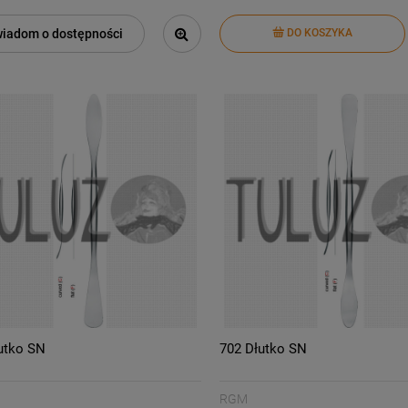
iadom o dostępności
DO KOSZYKA
utko SN
702 Dłutko SN
RGM