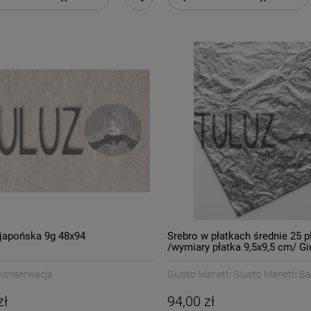
 japońska 9g 48x94
Srebro w płatkach średnie 25 
/wymiary płatka 9,5x9,5 cm/ Gi
Manetti Battiloro
 konserwacja
Giusto Manetti Giusto Manetti Bat
zł
94,00 zł