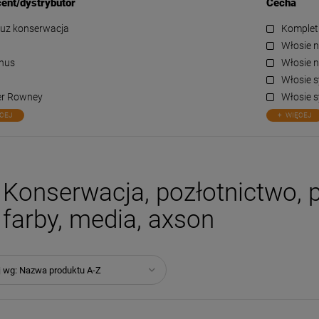
ent/dystrybutor
Cecha
Luz konserwacja
Komplet
Włosie n
inus
Włosie n
Włosie s
er Rowney
Włosie s
CEJ
WIĘCEJ
Konserwacja, pozłotnictwo, p
farby, media, axson
j wg:
Nazwa produktu A-Z
-
50
%
-
63
%