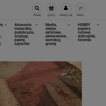
Szukaj
(pusty)
Zaloguj się
Waluty
k,
Akcesoria
Media,
HOBBY
,
malarskie,
olejne,
papiery
podobrazia,
akrylowe,
ryżowe,
,
sztalugi,
akwarelowe,
wykrojniki,
palety,
werniksy,
foremki
t
szpachle
grunty