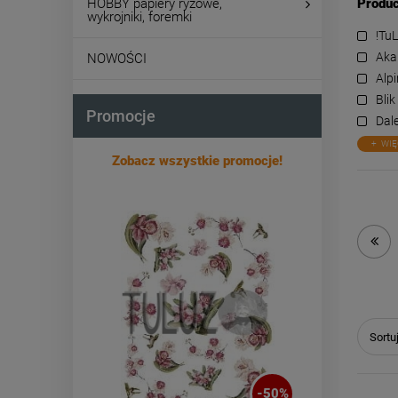
HOBBY papiery ryżowe,
Produc
wykrojniki, foremki
!Tu
Aka
NOWOŚCI
Alp
Blik
Promocje
Dal
WIĘ
Zobacz wszystkie promocje!
Sortu
-
50
%