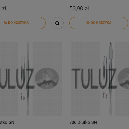
 zł
53,90 zł
DO KOSZYKA
DO KOSZYKA
utko SN
706 Dłutko SN