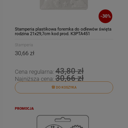
-
30
%
Stamperia plastikowa foremka do odlewów święta
rodzina 21x29,7cm kod prod. K3PTA451
Stamperia
30,66 zł
43,80 zł
Cena regularna:
30,66 zł
Najniższa cena:
DO KOSZYKA
PROMOCJA