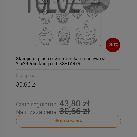
DO KOSZYKA
DO KOSZYKA
-
30
%
Stamperia plastikowa foremka do odlewów
21x29,7cm kod prod. K3PTA479
Stamperia
30,66 zł
43,80 zł
Cena regularna:
30,66 zł
Najniższa cena:
DO KOSZYKA