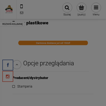
500 127 491
skleptuluz@gmail.com
Szukaj
(pusty)
Menu
Formy plastikowe
Opcje przeglądania
Producent/dystrybutor
Stamperia