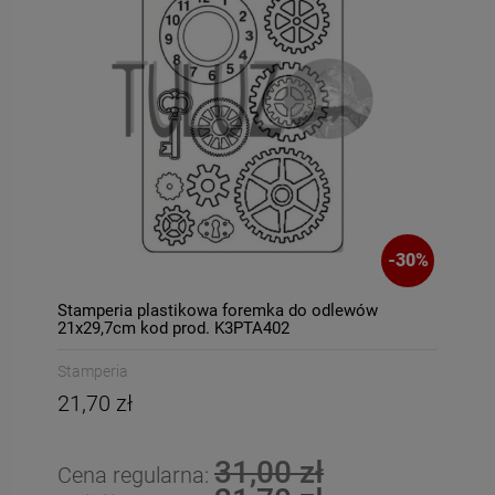
-
30
%
Stamperia plastikowa foremka do odlewów
21x29,7cm kod prod. K3PTA402
Stamperia
21,70 zł
31,00 zł
Cena regularna: