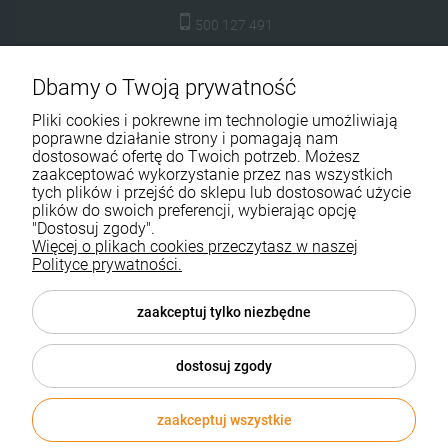
500 127 491
skleptuluz@gmail.com
Dbamy o Twoją prywatność
Moje konto
Pliki cookies i pokrewne im technologie umożliwiają
poprawne działanie strony i pomagają nam
Dostawa i płatność
dostosować ofertę do Twoich potrzeb. Możesz
zaakceptować wykorzystanie przez nas wszystkich
tych plików i przejść do sklepu lub dostosować użycie
Kontakt
plików do swoich preferencji, wybierając opcję
"Dostosuj zgody".
O firmie
Więcej o plikach cookies przeczytasz w naszej
Polityce prywatności.
Pomoc
zaakceptuj tylko niezbędne
Sklepy Shoper Aktynova
dostosuj zgody
zaakceptuj wszystkie