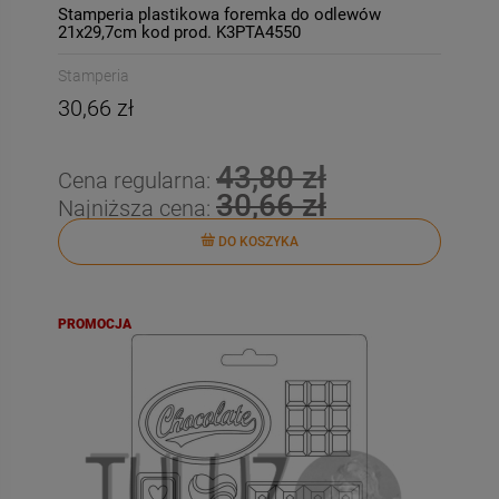
Stamperia plastikowa foremka do odlewów
21x29,7cm kod prod. K3PTA4550
Stamperia
30,66 zł
43,80 zł
Cena regularna:
30,66 zł
Najniższa cena:
-
50
%
-
50
DO KOSZYKA
039-bis Decomania
003-bis Decomania
Classica 30 X 42
Classica 30 X 42
4,90 zł
4,90 zł
PROMOCJA
Cena regularna:
Cena regularna:
9,80 zł
9,80 zł
Najniższa cena:
Najniższa cena:
9,80 zł
9,80 zł