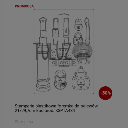
PROMOCJA
-
30
%
Stamperia plastikowa foremka do odlewów
21x29,7cm kod prod. K3PTA484
Stamperia