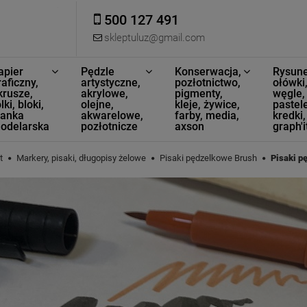
500 127 491
skleptuluz@gmail.com
apier
Pędzle
Konserwacja,
Rysune
raficzny,
artystyczne,
pozłotnictwo,
ołówki
krusze,
akrylowe,
pigmenty,
węgle,
lki, bloki,
olejne,
kleje, żywice,
pastele
ianka
akwarelowe,
farby, media,
kredki,
odelarska
pozłotnicze
axson
graph'i
t
Markery, pisaki, długopisy żelowe
Pisaki pędzelkowe Brush
Pisaki p