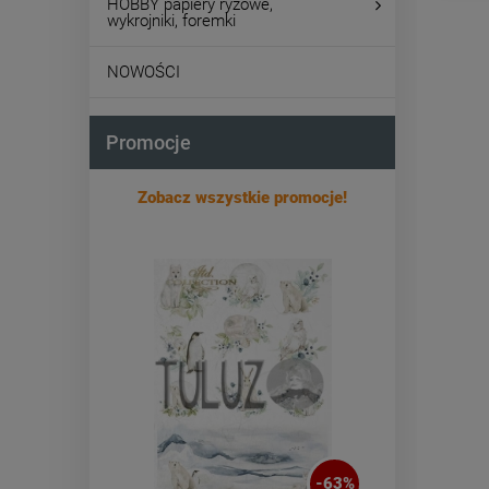
HOBBY papiery ryżowe,
wykrojniki, foremki
NOWOŚCI
Promocje
Zobacz wszystkie promocje!
-
63
%