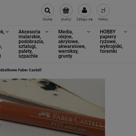
Szukaj
(pusty)
Zaloguj się
Waluty
k,
Akcesoria
Media,
HOBBY
,
malarskie,
olejne,
papiery
podobrazia,
akrylowe,
ryżowe,
,
sztalugi,
akwarelowe,
wykrojniki,
palety,
werniksy,
foremki
t
szpachle
grunty
ędzelkowe Faber Castell