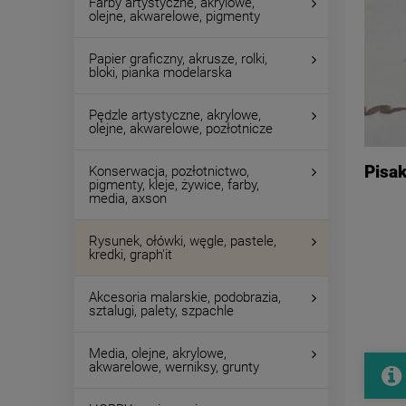
Farby artystyczne, akrylowe,
olejne, akwarelowe, pigmenty
Papier graficzny, akrusze, rolki,
bloki, pianka modelarska
Pędzle artystyczne, akrylowe,
olejne, akwarelowe, pozłotnicze
Pisak
Konserwacja, pozłotnictwo,
pigmenty, kleje, żywice, farby,
media, axson
Rysunek, ołówki, węgle, pastele,
kredki, graph'it
Akcesoria malarskie, podobrazia,
sztalugi, palety, szpachle
Media, olejne, akrylowe,
akwarelowe, werniksy, grunty