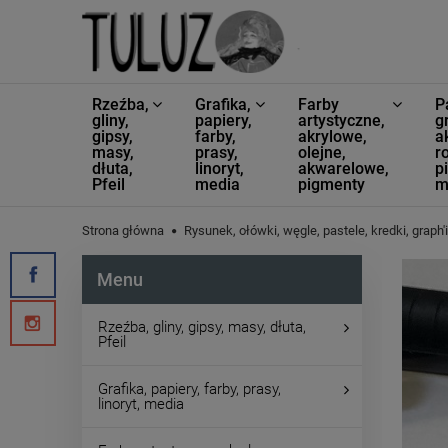
Rzeźba,
Grafika,
Farby
P
gliny,
papiery,
artystyczne,
g
gipsy,
farby,
akrylowe,
a
masy,
prasy,
olejne,
ro
dłuta,
linoryt,
akwarelowe,
p
Pfeil
media
pigmenty
m
Strona główna
Rysunek, ołówki, węgle, pastele, kredki, graph'i
Menu
Rzeźba, gliny, gipsy, masy, dłuta,
Pfeil
Grafika, papiery, farby, prasy,
linoryt, media