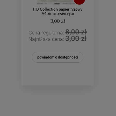
ITD Collection papier ryżowy
ITD Co
A4 zima, zwierzęta
A4 
kod.prod.R1636
3,00 zł
8,00 zł
Cena regularna:
Cena r
3,00 zł
Najniższa cena:
Najniż
powiadom o dostępności