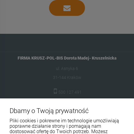
FIRMA KRUSZ-POL-BIS Dorota Madej- Kruszelnicka
ul. Asnyka 6
31-144 Kraków
500 127 491
skleptuluz@gmail.com
Dbamy o Twoją prywatność
Moje konto
Pliki cookies i pokrewne im technologie umożliwiają
poprawne działanie strony i pomagają nam
Dostawa i płatność
dostosować ofertę do Twoich potrzeb. Możesz