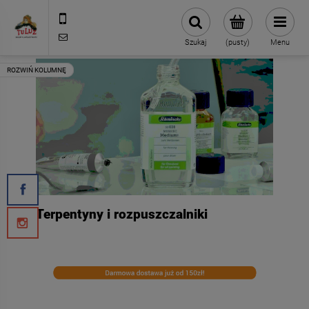
500 127 491
skleptuluz@gmail.com
Szukaj
(pusty)
Menu
Terpentyny i rozpuszczalniki