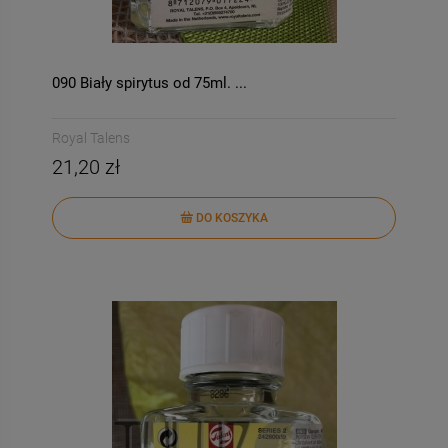
090 Biały spirytus od 75ml. ...
Royal Talens
21,20 zł
DO KOSZYKA