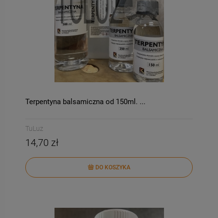
Terpentyna balsamiczna od 150ml. ...
TuLuz
14,70 zł
DO KOSZYKA