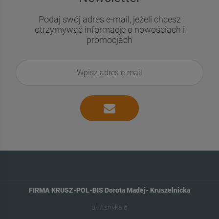
Podaj swój adres e-mail, jeżeli chcesz
otrzymywać informacje o nowościach i
promocjach
-
50
%
-
50
043-bis Decomania
018-bis Decomania
Classica 30 X 42
Classica 30 X 42
4,90 zł
4,90 zł
Cena regularna:
Cena regularna:
9,80 zł
9,80 zł
Najniższa cena:
Najniższa cena:
9,80 zł
9,80 zł
FIRMA KRUSZ-POL-BIS Dorota Madej- Kruszelnicka
ul. Asnyka 6