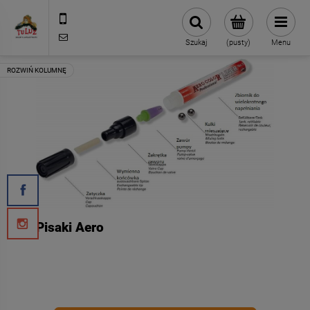
500 127 491
skleptuluz@gmail.com
Szukaj
(pusty)
Menu
Pisaki Aero