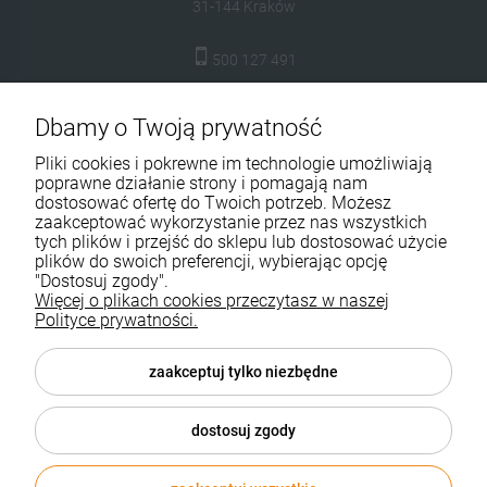
31-144 Kraków
DO KOSZYKA
DO KOSZYKA
500 127 491
skleptuluz@gmail.com
Dbamy o Twoją prywatność
Moje konto
Pliki cookies i pokrewne im technologie umożliwiają
poprawne działanie strony i pomagają nam
Dostawa i płatność
dostosować ofertę do Twoich potrzeb. Możesz
zaakceptować wykorzystanie przez nas wszystkich
tych plików i przejść do sklepu lub dostosować użycie
Kontakt
plików do swoich preferencji, wybierając opcję
"Dostosuj zgody".
O firmie
Więcej o plikach cookies przeczytasz w naszej
Polityce prywatności.
Pomoc
zaakceptuj tylko niezbędne
dostosuj zgody
Sklepy Shoper Aktynova