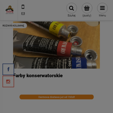
500 127 491
skleptuluz@gmail.com
Szukaj
(pusty)
Menu
Farby konserwatorskie