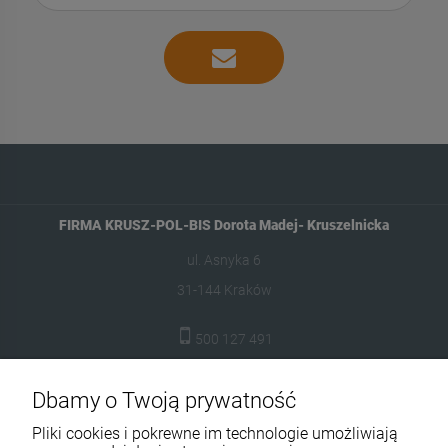
FIRMA KRUSZ-POL-BIS Dorota Madej- Kruszelnicka
ul. Asnyka 6
31-144 Kraków
500 127 491
skleptuluz@gmail.com
Dbamy o Twoją prywatność
Moje konto
Pliki cookies i pokrewne im technologie umożliwiają