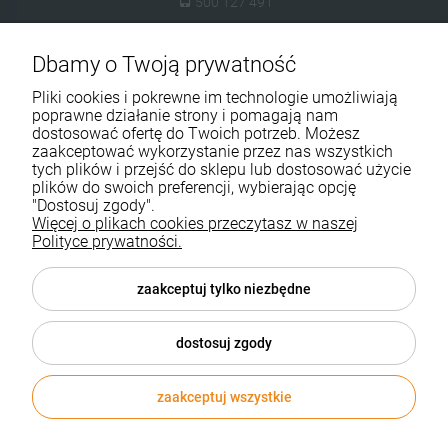
500 127 491
skleptuluz@gmail.com
Dbamy o Twoją prywatność
Moje konto
Pliki cookies i pokrewne im technologie umożliwiają
poprawne działanie strony i pomagają nam
Dostawa i płatność
dostosować ofertę do Twoich potrzeb. Możesz
zaakceptować wykorzystanie przez nas wszystkich
tych plików i przejść do sklepu lub dostosować użycie
Kontakt
plików do swoich preferencji, wybierając opcję
"Dostosuj zgody".
O firmie
Więcej o plikach cookies przeczytasz w naszej
Polityce prywatności.
Pomoc
zaakceptuj tylko niezbędne
Sklepy Shoper Aktynova
dostosuj zgody
zaakceptuj wszystkie