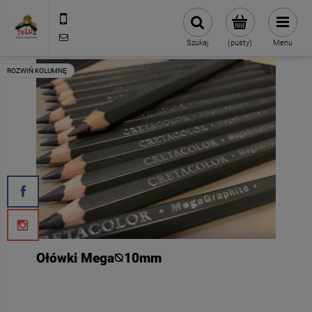
500 127 491
skleptuluz@gmail.com
Szukaj
(pusty)
Menu
Ołówki Mega⦰10mm