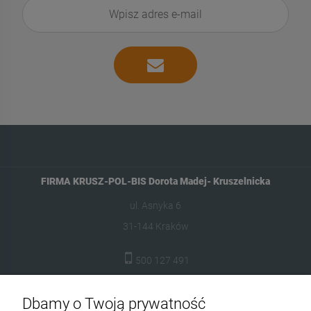
FIRMA KRUSZ-POL-BIS Dorota Madej- Kruszelnicka
ul. Asnyka 6
31-144 Kraków
500 127 491
skleptuluz@gmail.com
Dbamy o Twoją prywatność