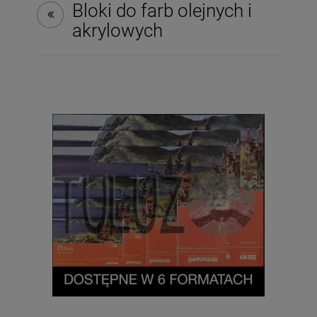
Bloki do farb olejnych i
akrylowych
-
50
%
-
50
035-bis Decomania
109-bis Decomania
Classica 30 X 42
Classica 30 X 42
4,90 zł
4,90 zł
Cena regularna:
Cena regularna:
9,80 zł
9,80 zł
Najniższa cena:
Najniższa cena:
9,80 zł
9,80 zł