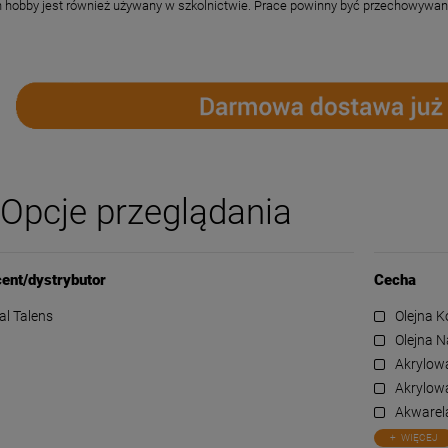
 hobby jest również używany w szkolnictwie. Prace powinny być przechowywane 
Opcje przeglądania
ent/dystrybutor
Cecha
al Talens
Olejna 
Olejna N
Akrylow
Akrylowa
Akwarel
WIĘCEJ
-
50
%
-
50
%