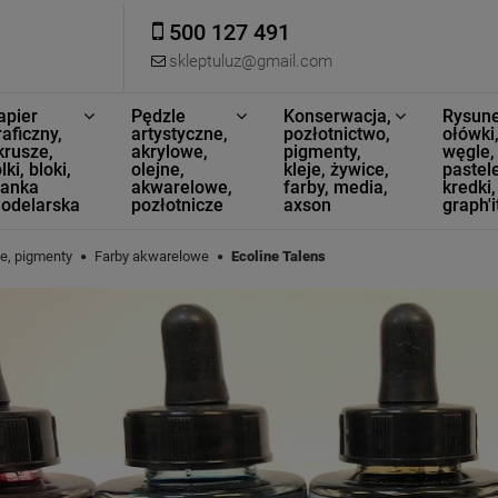
500 127 491
skleptuluz@gmail.com
apier
Pędzle
Konserwacja,
Rysune
raficzny,
artystyczne,
pozłotnictwo,
ołówki
krusze,
akrylowe,
pigmenty,
węgle,
lki, bloki,
olejne,
kleje, żywice,
pastele
ianka
akwarelowe,
farby, media,
kredki,
odelarska
pozłotnicze
axson
graph'i
we, pigmenty
Farby akwarelowe
Ecoline Talens