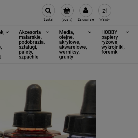
Szukaj
(pusty)
Zaloguj się
Waluty
k,
Akcesoria
Media,
HOBBY
,
malarskie,
olejne,
papiery
podobrazia,
akrylowe,
ryżowe,
,
sztalugi,
akwarelowe,
wykrojniki,
palety,
werniksy,
foremki
t
szpachle
grunty