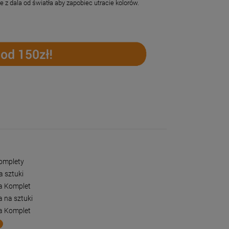
z dala od światła aby zapobiec utracie kolorów.
Komplety
a sztuki
a Komplet
 na sztuki
a Komplet
-
63
%