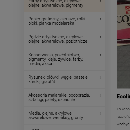
Farby artystyczne, akrylowe,
olejne, akwarelowe, pigmenty
Papier graficzny, akrusze, rolki,
bloki, pianka modelarska
Pędzle artystyczne, akrylowe,
olejne, akwarelowe, pozłotnicze
Konserwacja, pozłotnictwo,
pigmenty, kleje, żywice, farby,
media, axson
Rysunek, ołówki, węgle, pastele,
kredki, graph'it
Akcesoria malarskie, podobrazia,
Ecoli
sztalugi, palety, szpachle
To konce
Media, olejne, akrylowe,
rozcieńc
akwarelowe, werniksy, grunty
wodnych