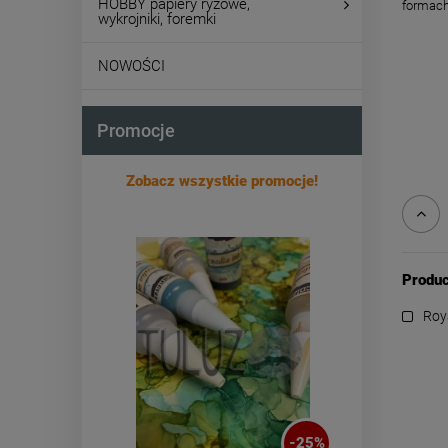
HOBBY papiery ryżowe,
formach
wykrojniki, foremki
NOWOŚCI
Promocje
Zobacz wszystkie promocje!
Produc
Roy
-
25
%