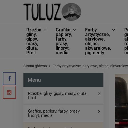
Rzeźba,
Grafika,
Farby
P
gliny,
papiery,
artystyczne,
g
gipsy,
farby,
akrylowe,
a
masy,
prasy,
olejne,
ro
dłuta,
linoryt,
akwarelowe,
p
Pfeil
media
pigmenty
m
Strona główna
Farby artystyczne, akrylowe, olejne, akwarelo
Menu
Rzeźba, gliny, gipsy, masy, dłuta,
Pfeil
Grafika, papiery, farby, prasy,
linoryt, media