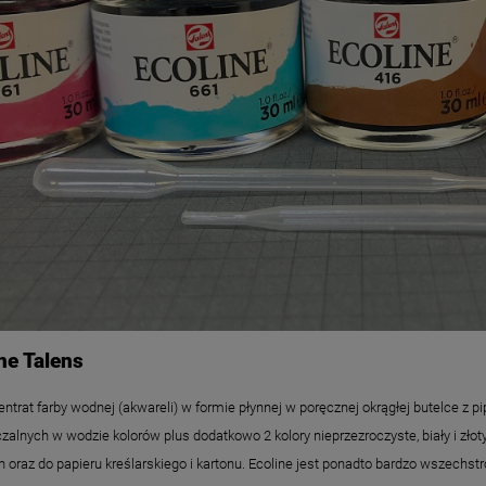
ne Talens
ntrat farby wodnej (akwareli) w formie płynnej w poręcznej okrągłej butelce z p
zalnych w wodzie kolorów plus dodatkowo 2 kolory nieprzezroczyste, biały i złot
 oraz do papieru kreślarskiego i kartonu. Ecoline jest ponadto bardzo wszechs