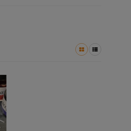
ITD Collection papier ryżowy
filiżanka, jagody A4
kod.prod.R0896
3,00 zł
8,00 zł
Cena regularna:
3,00 zł
Najniższa cena:
DO KOSZYKA