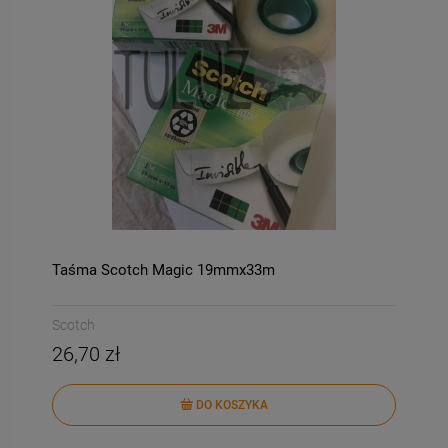
Taśma Scotch Magic 19mmx33m
Scotch
26,70 zł
DO KOSZYKA