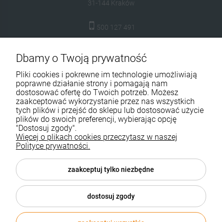
31-144 Kraków
500 127 491
skleptuluz@gmail.com
Dbamy o Twoją prywatność
Moje konto
Pliki cookies i pokrewne im technologie umożliwiają
poprawne działanie strony i pomagają nam
Dostawa i płatność
dostosować ofertę do Twoich potrzeb. Możesz
zaakceptować wykorzystanie przez nas wszystkich
tych plików i przejść do sklepu lub dostosować użycie
Kontakt
plików do swoich preferencji, wybierając opcję
"Dostosuj zgody".
O firmie
Więcej o plikach cookies przeczytasz w naszej
Polityce prywatności.
Pomoc
zaakceptuj tylko niezbędne
dostosuj zgody
Sklepy Shoper Aktynova