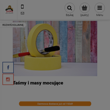
500 127 491
skleptuluz@gmail.com
Szukaj
(pusty)
Menu
Taśmy i masy mocujące