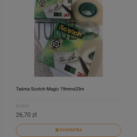
Taśma Scotch Magic 19mmx33m
Scotch
26,70 zł
DO KOSZYKA