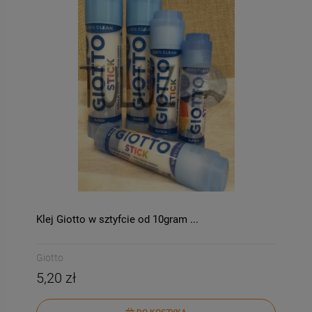
Klej Giotto w sztyfcie od 10gram ...
Giotto
5,20 zł