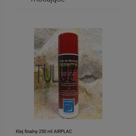
-
50
%
-
63
059-bis Decomania
ITD Collection papier
Classica 30 X 42
ryżowy A4 kwiaty
kod.prod.R0122
4,90 zł
3,00 zł
Cena regularna:
Cena regularna:
9,80 zł
8,00 zł
Najniższa cena:
Najniższa cena:
9,80 zł
3,00 zł
Klej finalny 250 ml AIRPLAC