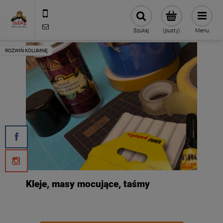
500 127 491
skleptuluz@gmail.com
Szukaj
(pusty)
Menu
Kleje, masy mocujące, taśmy