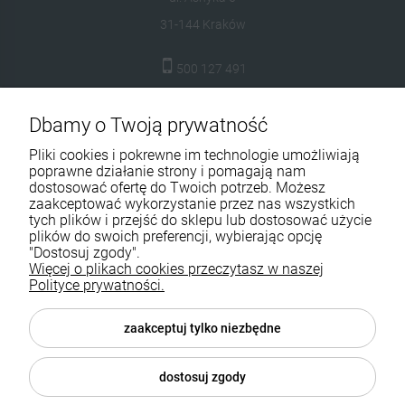
31-144 Kraków
500 127 491
skleptuluz@gmail.com
Dbamy o Twoją prywatność
Moje konto
Pliki cookies i pokrewne im technologie umożliwiają
poprawne działanie strony i pomagają nam
Dostawa i płatność
dostosować ofertę do Twoich potrzeb. Możesz
zaakceptować wykorzystanie przez nas wszystkich
tych plików i przejść do sklepu lub dostosować użycie
Kontakt
plików do swoich preferencji, wybierając opcję
"Dostosuj zgody".
O firmie
Więcej o plikach cookies przeczytasz w naszej
Polityce prywatności.
Pomoc
zaakceptuj tylko niezbędne
Sklepy Shoper Aktynova
dostosuj zgody