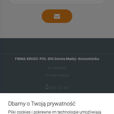
FIRMA KRUSZ-POL-BIS Dorota Madej- Kruszelnicka
ul. Asnyka 6
31-144 Kraków
500 127 491
skleptuluz@gmail.com
Dbamy o Twoją prywatność
Moje konto
Pliki cookies i pokrewne im technologie umożliwiają