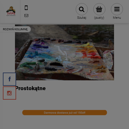
500 127 491
skleptuluz@gmail.com
Szukaj
(pusty)
Menu
Prostokątne