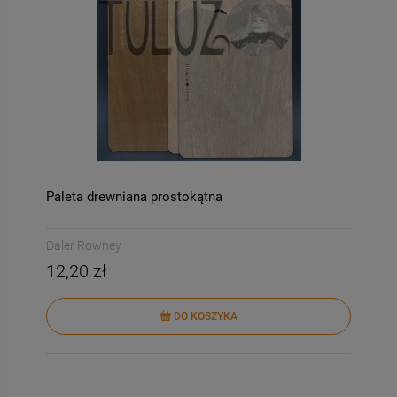
-
50
%
-
63
Paleta drewniana prostokątna
054-bis Decomania
ITD Collection papier
Classica 30 X 42
ryżowy A4 ptaki, domki dl
Daler Rowney
ptaków kod.prod.R0212
4,90 zł
3,00 zł
12,20 zł
Cena regularna:
Cena regularna:
9,80 zł
8,00 zł
DO KOSZYKA
Najniższa cena:
Najniższa cena:
9,80 zł
3,00 zł