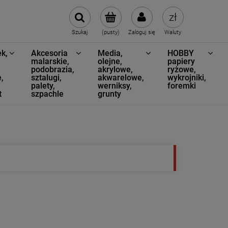
Szukaj
(pusty)
Zaloguj się
Waluty
k,
Akcesoria
Media,
HOBBY
,
malarskie,
olejne,
papiery
podobrazia,
akrylowe,
ryżowe,
,
sztalugi,
akwarelowe,
wykrojniki,
palety,
werniksy,
foremki
t
szpachle
grunty