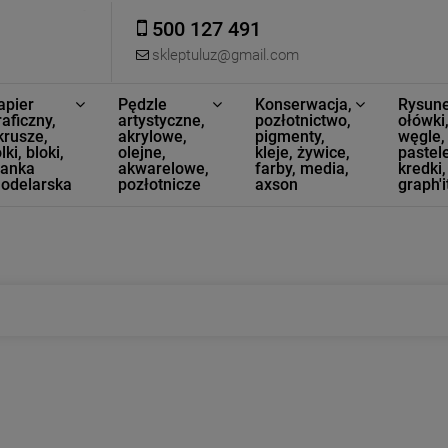
500 127 491
skleptuluz@gmail.com
apier
Pędzle
Konserwacja,
Rysune
raficzny,
artystyczne,
pozłotnictwo,
ołówki
krusze,
akrylowe,
pigmenty,
węgle,
lki, bloki,
olejne,
kleje, żywice,
pastele
ianka
akwarelowe,
farby, media,
kredki,
odelarska
pozłotnicze
axson
graph'i