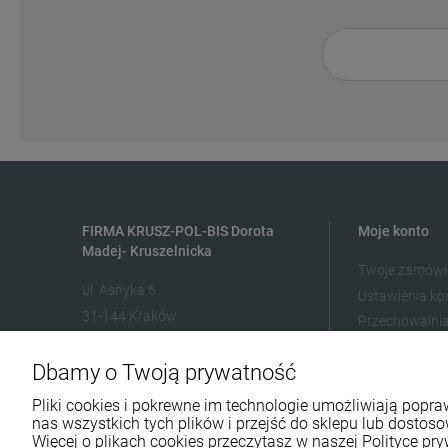
FIRMA KRUSZ-POL-BIS Dorota
Moje konto
Madej- Kruszelnicka
Twoje zamówi
ul. Asnyka 6
Ustawienia ko
31-144 Kraków
Przechowalni
500 127 491
Dbamy o Twoją prywatność
skleptuluz@gmail.com
Pliki cookies i pokrewne im technologie umożliwiają pop
nas wszystkich tych plików i przejść do sklepu lub dostoso
Więcej o plikach cookies przeczytasz w naszej Polityce pry