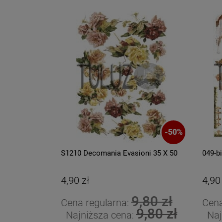
-
50
%
S1210 Decomania Evasioni 35 X 50
049-b
4,90 zł
4,90
9,80 zł
Cena regularna:
Cena
9,80 zł
Najniższa cena:
Naj