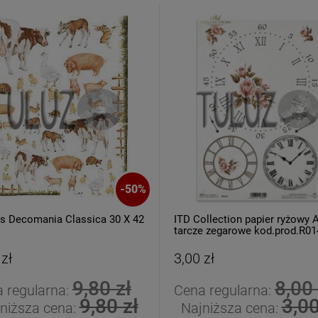
-
50
%
is Decomania Classica 30 X 42
ITD Collection papier ryżowy 
tarcze zegarowe kod.prod.R01
 zł
3,00 zł
9,80 zł
8,00 
 regularna:
Cena regularna:
9,80 zł
3,00
niższa cena:
Najniższa cena: