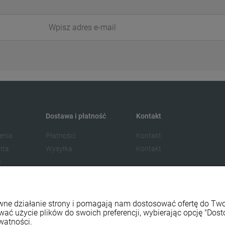
Dostawa i płatność
Kontakt
enia
Płatności
Kontakt
nta
Wysyłka
Kontakt
a
rawne działanie strony i pomagają nam dostosować ofertę do T
wać użycie plików do swoich preferencji, wybierając opcję "Dost
watności.