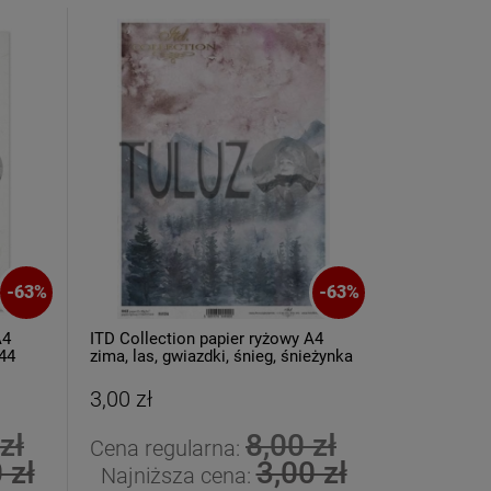
-
63
%
-
63
%
A4
ITD Collection papier ryżowy A4
44
zima, las, gwiazdki, śnieg, śnieżynka
kod.prod.R1524
3,00 zł
zł
8,00 zł
Cena regularna:
 zł
3,00 zł
Najniższa cena: