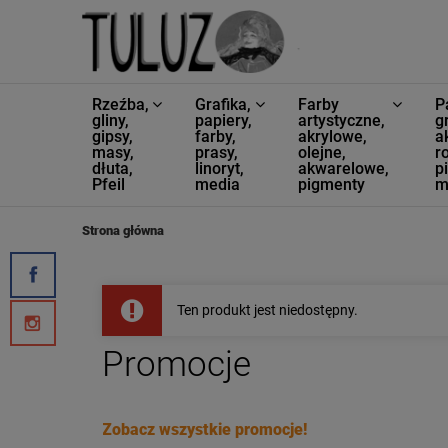
Rzeźba,
Grafika,
Farby
P
gliny,
papiery,
artystyczne,
g
gipsy,
farby,
akrylowe,
a
masy,
prasy,
olejne,
ro
dłuta,
linoryt,
akwarelowe,
p
Pfeil
media
pigmenty
m
Strona główna
Ten produkt jest niedostępny.
Promocje
Zobacz wszystkie promocje!