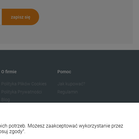
zapisz się
O firmie
Pomoc
Polityka Plików Cookies
Jak kupować?
Polityka Prywatności
Regulamin
Blog
woich potrzeb. Możesz zaakceptować wykorzystanie przez
osuj zgody".